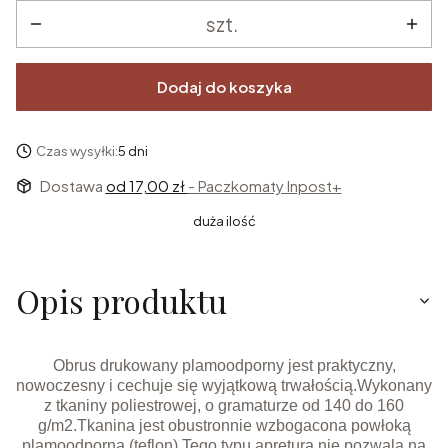
szt.
Dodaj do koszyka
Czas wysyłki:
5 dni
Dostawa
od 17,00 zł
- Paczkomaty Inpost+
duża ilość
Opis produktu
Obrus drukowany plamoodporny jest praktyczny,
nowoczesny i cechuje się wyjątkową trwałością.Wykonany
z tkaniny poliestrowej, o gramaturze od 140 do 160
g/m2.Tkanina jest obustronnie wzbogacona powłoką
plamoodporną (teflon).Tego typu apretura nie pozwala na