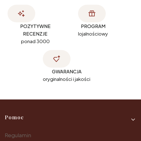
POZYTYWNE
PROGRAM
RECENZJE
lojalnościowy
ponad 3000
GWARANCJA
oryginalności i jakości
Linki w stopce
Pomoc
Regulamin