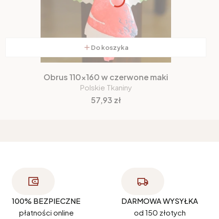
Do koszyka
Obrus 110x160 w czerwone maki
Polskie Tkaniny
Cena
57,93 zł
100% BEZPIECZNE
DARMOWA WYSYŁKA
płatności online
od 150 złotych