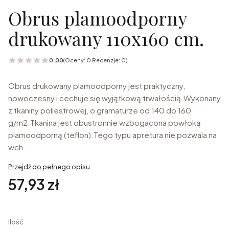
Obrus plamoodporny
drukowany 110x160 cm.
0.00
(Oceny: 0 Recenzje: 0)
Obrus drukowany plamoodporny jest praktyczny,
nowoczesny i cechuje się wyjątkową trwałością.Wykonany
z tkaniny poliestrowej, o gramaturze od 140 do 160
g/m2.Tkanina jest obustronnie wzbogacona powłoką
plamoodporną (teflon).Tego typu apretura nie pozwala na
wch...
Przejdź do pełnego opisu
Cena
57,93 zł
Ilość