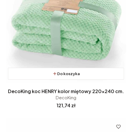
Do koszyka
DecoKing koc HENRY kolor miętowy 220x240 cm.
DecoKing
Cena
121,74 zł