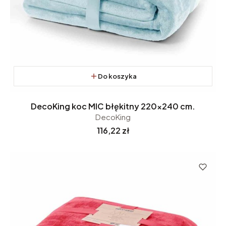
Do koszyka
DecoKing koc MIC błękitny 220x240 cm.
DecoKing
Cena
116,22 zł