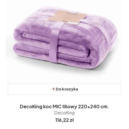
Do koszyka
DecoKing koc MIC liliowy 220x240 cm.
DecoKing
Cena
116,22 zł