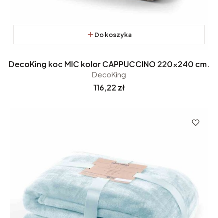
Do koszyka
DecoKing koc MIC kolor CAPPUCCINO 220x240 cm.
DecoKing
Cena
116,22 zł