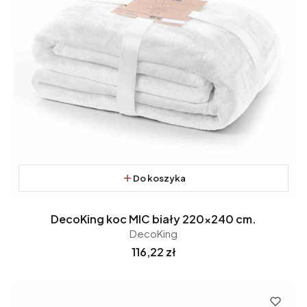
Do koszyka
DecoKing koc MIC biały 220x240 cm.
DecoKing
Cena
116,22 zł