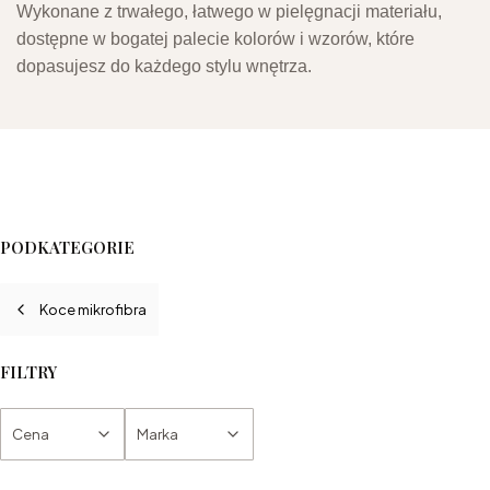
Wykonane z trwałego, łatwego w pielęgnacji materiału,
dostępne w bogatej palecie kolorów i wzorów, które
dopasujesz do każdego stylu wnętrza.
PODKATEGORIE
Koce mikrofibra
FILTRY
Cena
Marka
Koniec filtrów