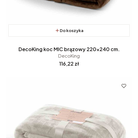
Do koszyka
DecoKing koc MIC brązowy 220x240 cm.
DecoKing
Cena
116,22 zł