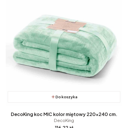
Do koszyka
DecoKing koc MIC kolor miętowy 220x240 cm.
DecoKing
Cena
116,22 zł