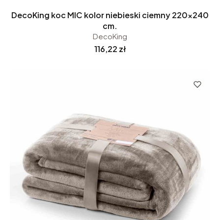
DecoKing koc MIC kolor niebieski ciemny 220x240
cm.
DecoKing
Cena
116,22 zł