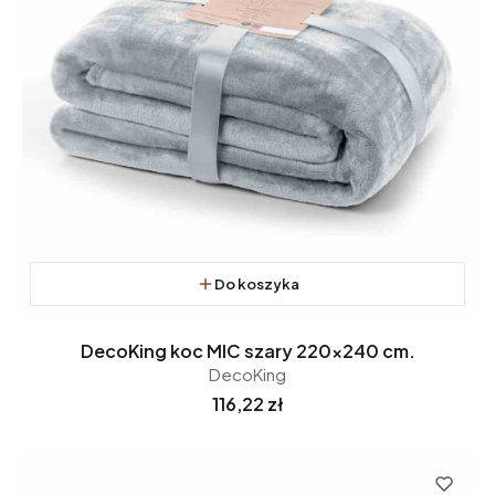
Do koszyka
DecoKing koc MIC szary 220x240 cm.
DecoKing
Cena
116,22 zł