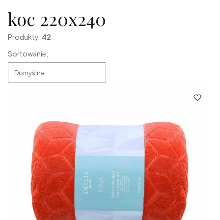
koc 220x240
Produkty:
42
Lista produktów
Sortowanie:
Domyślne