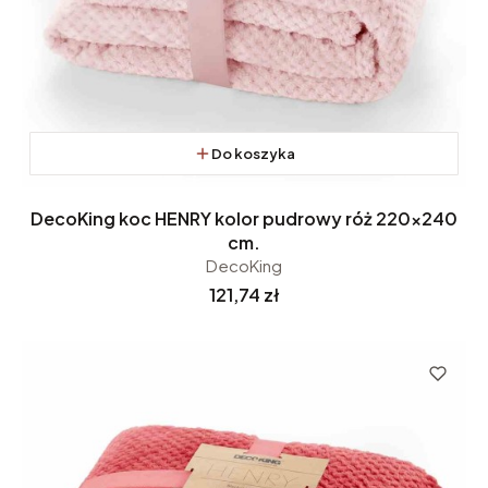
Do koszyka
DecoKing koc HENRY kolor pudrowy róż 220x240
cm.
DecoKing
Cena
121,74 zł