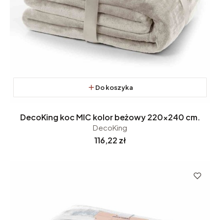
Do koszyka
DecoKing koc MIC kolor beżowy 220x240 cm.
DecoKing
Cena
116,22 zł