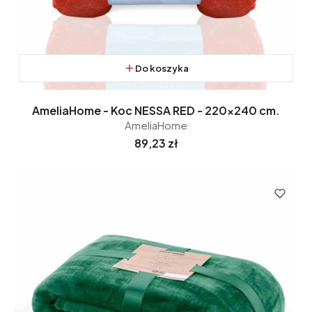
Do koszyka
AmeliaHome - Koc NESSA RED - 220x240 cm.
AmeliaHome
Cena
89,23 zł