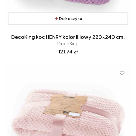
Do koszyka
DecoKing koc HENRY kolor liliowy 220x240 cm.
DecoKing
Cena
121,74 zł