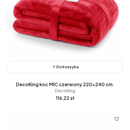
Do koszyka
DecoKing koc MIC czerwony 220x240 cm.
DecoKing
Cena
116,22 zł