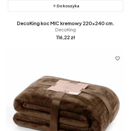
Do koszyka
DecoKing koc MIC kremowy 220x240 cm.
DecoKing
Cena
116,22 zł