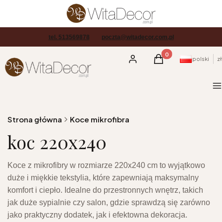
tel. 513569878
poczta@witadecor.com.pl
Produkty w koszyku
Zaloguj się
Koszyk
polski
zł
M
Strona główna
Koce mikrofibra
koc 220x240
Koce z mikrofibry w rozmiarze 220x240 cm to wyjątkowo
duże i miękkie tekstylia, które zapewniają maksymalny
komfort i ciepło. Idealne do przestronnych wnętrz, takich
jak duże sypialnie czy salon, gdzie sprawdzą się zarówno
jako praktyczny dodatek, jak i efektowna dekoracja.