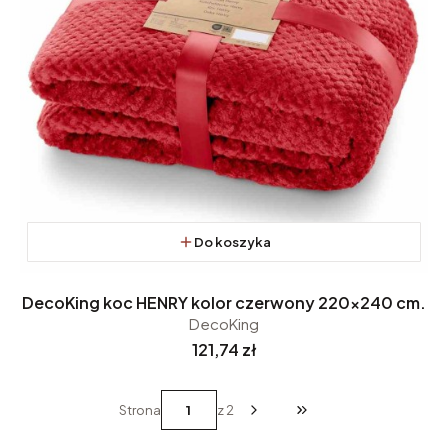
Do koszyka
DecoKing koc HENRY kolor czerwony 220x240 cm.
DecoKing
Cena
121,74 zł
Strona
z 2
Przejdź do ostatniej st