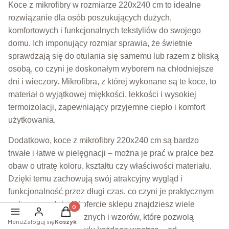
Koce z mikrofibry w rozmiarze 220x240 cm to idealne
rozwiązanie dla osób poszukujących dużych,
komfortowych i funkcjonalnych tekstyliów do swojego
domu. Ich imponujący rozmiar sprawia, że świetnie
sprawdzają się do otulania się samemu lub razem z bliską
osobą, co czyni je doskonałym wyborem na chłodniejsze
dni i wieczory. Mikrofibra, z której wykonane są te koce, to
materiał o wyjątkowej miękkości, lekkości i wysokiej
termoizolacji, zapewniający przyjemne ciepło i komfort
użytkowania.
Dodatkowo, koce z mikrofibry 220x240 cm są bardzo
trwałe i łatwe w pielęgnacji – można je prać w pralce bez
obaw o utratę koloru, kształtu czy właściwości materiału.
Dzięki temu zachowują swój atrakcyjny wygląd i
funkcjonalność przez długi czas, co czyni je praktycznym
wyborem na lata. W ofercie sklepu znajdziesz wiele
Produkty w koszyku: 0. Zobacz szczegóły
wariantów kolorystycznych i wzorów, które pozwolą
Menu
Zaloguj się
Koszyk