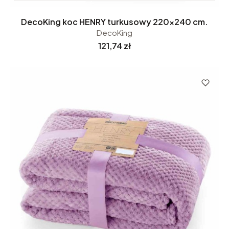
DecoKing koc HENRY turkusowy 220x240 cm.
DecoKing
Cena
121,74 zł