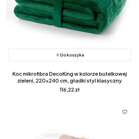
Do koszyka
Koc mikrofibra DecoKing w kolorze butelkowej
zieleni, 220x240 cm, gładki styl klasyczny
Cena
116,22 zł