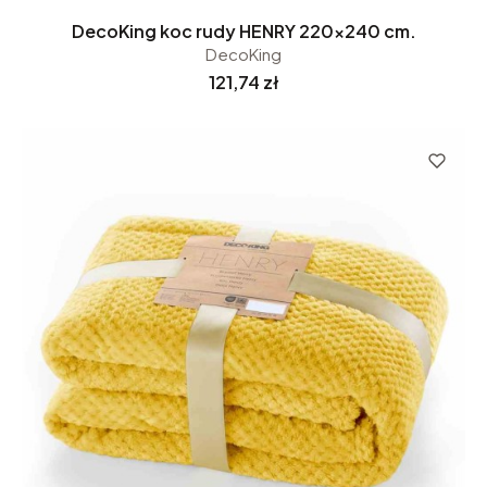
DecoKing koc rudy HENRY 220x240 cm.
DecoKing
Cena
121,74 zł