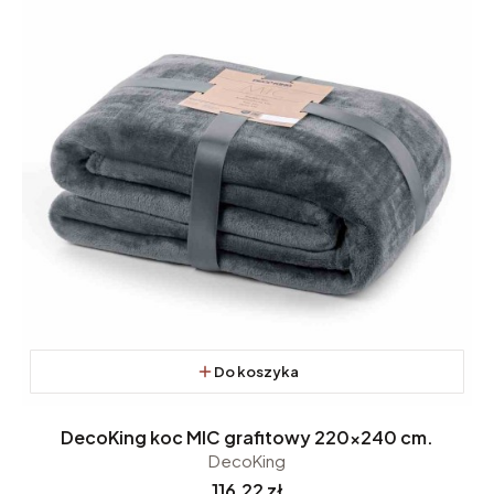
Do koszyka
DecoKing koc MIC grafitowy 220x240 cm.
DecoKing
Cena
116,22 zł