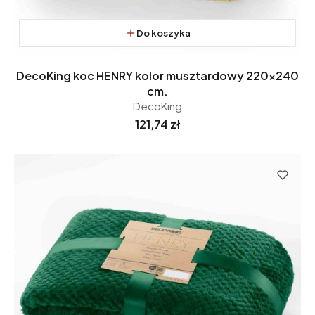
Do koszyka
DecoKing koc HENRY kolor musztardowy 220x240
cm.
DecoKing
Cena
121,74 zł