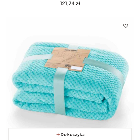
Cena
121,74 zł
Do koszyka