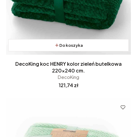
Do koszyka
DecoKing koc HENRY kolor zieleń butelkowa
220x240 cm.
DecoKing
Cena
121,74 zł