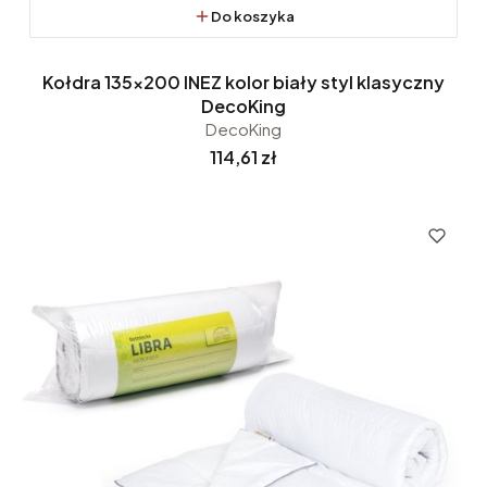
Do koszyka
Kołdra 135x200 INEZ kolor biały styl klasyczny
DecoKing
DecoKing
Cena
114,61 zł