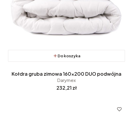
Do koszyka
Kołdra gruba zimowa 160x200 DUO podwójna
Darymex
Cena
232,21 zł