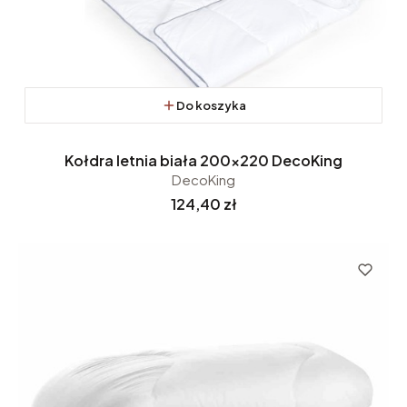
Do koszyka
Kołdra letnia biała 200x220 DecoKing
DecoKing
Cena
124,40 zł