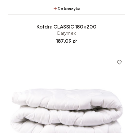
Do koszyka
Kołdra CLASSIC 180x200
Darymex
Cena
187,09 zł