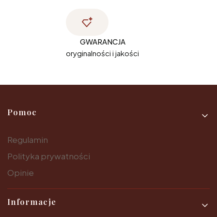
GWARANCJA
oryginalności i jakości
Linki w stopce
Pomoc
Regulamin
Polityka prywatności
Opinie
Informacje