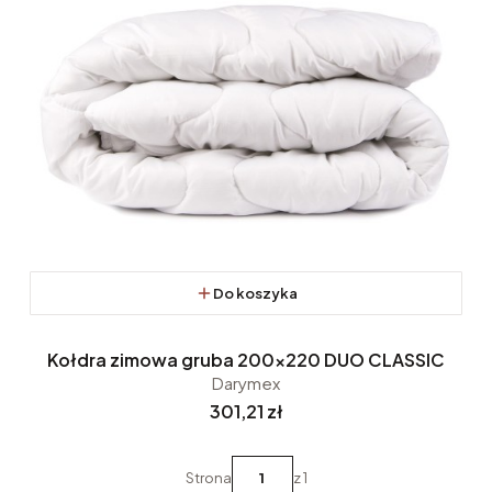
Do koszyka
Kołdra zimowa gruba 200x220 DUO CLASSIC
Darymex
Cena
301,21 zł
Strona
z 1