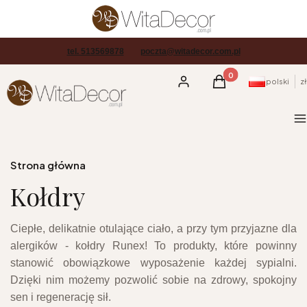
tel. 513569878
poczta@witadecor.com.pl
Produkty w koszyku
Zaloguj się
Koszyk
polski
zł
M
Strona główna
Kołdry
Ciepłe, delikatnie otulające ciało, a przy tym przyjazne dla
alergików - kołdry Runex! To produkty, które powinny
stanowić obowiązkowe wyposażenie każdej sypialni.
Dzięki nim możemy pozwolić sobie na zdrowy, spokojny
sen i regenerację sił.