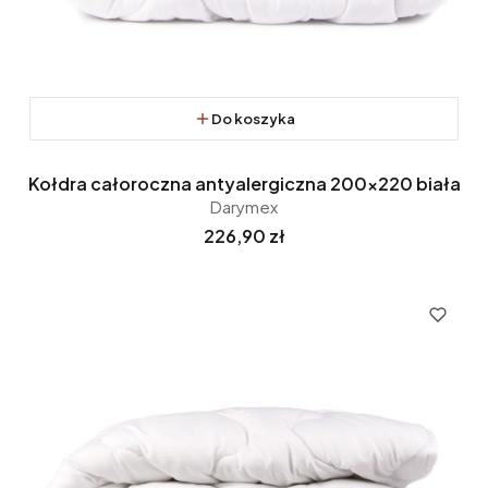
Do koszyka
Kołdra całoroczna antyalergiczna 200x220 biała
Darymex
Cena
226,90 zł