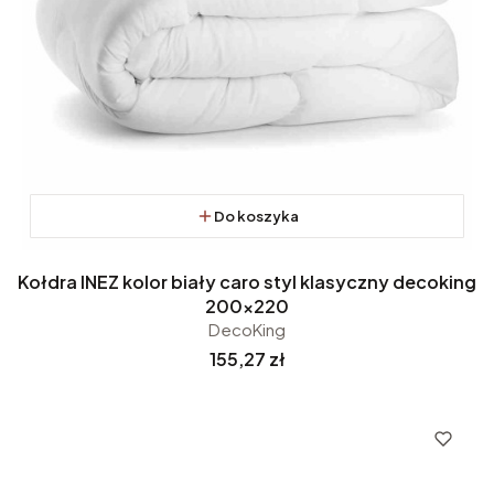
Do koszyka
Kołdra INEZ kolor biały caro styl klasyczny decoking
200x220
DecoKing
Cena
155,27 zł