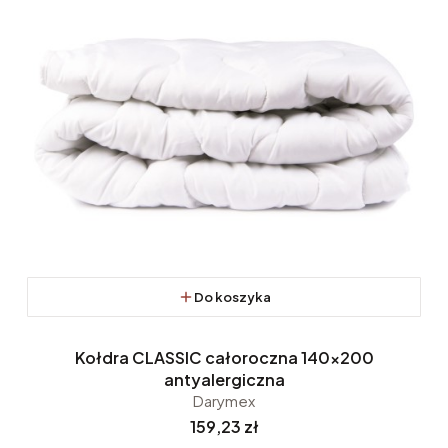
Do koszyka
Kołdra CLASSIC całoroczna 140x200
antyalergiczna
Darymex
Cena
159,23 zł