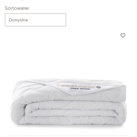
Lista produktów
Sortowanie:
Domyślne