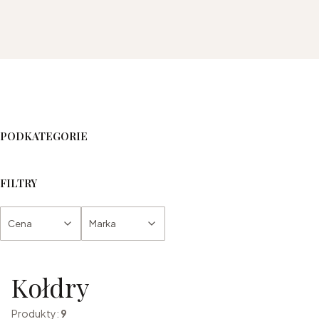
PODKATEGORIE
FILTRY
Cena
Marka
Koniec filtrów
Kołdry
Produkty:
9