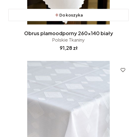
Do koszyka
Obrus plamoodporny 260x140 biały
Polskie Tkaniny
Cena
91,28 zł