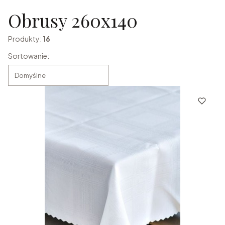
Obrusy 260x140
Produkty:
16
Lista produktów
Sortowanie:
Domyślne