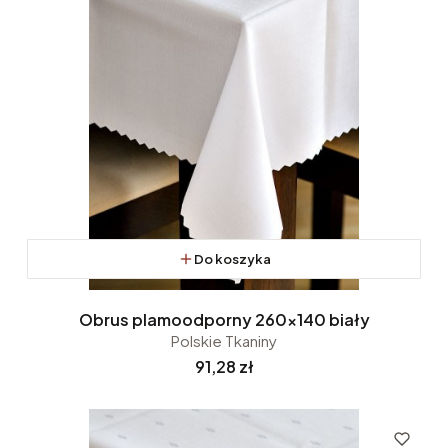
Do koszyka
Obrus plamoodporny 260x140 biały
Polskie Tkaniny
Cena
91,28 zł