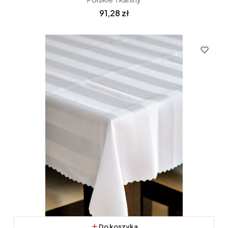
Cena
91,28 zł
Do koszyka