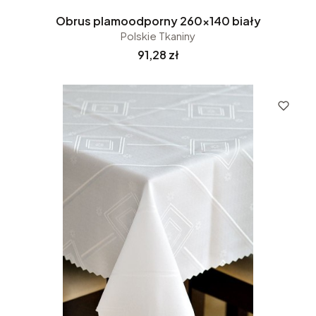
Obrus plamoodporny 260x140 biały
Polskie Tkaniny
Cena
91,28 zł