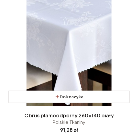
Do koszyka
Obrus plamoodporny 260x140 biały
Polskie Tkaniny
Cena
91,28 zł