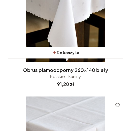
Do koszyka
Obrus plamoodporny 260x140 biały
Polskie Tkaniny
Cena
91,28 zł