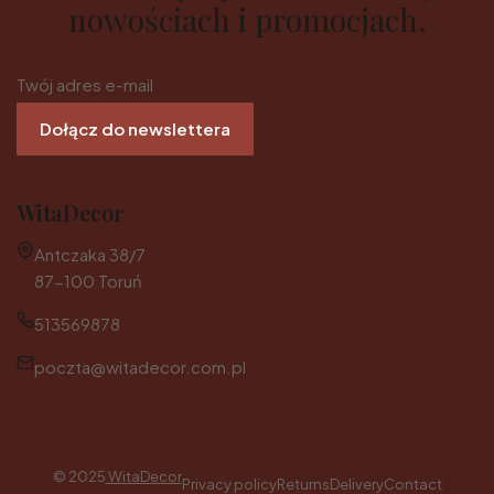
nowościach i promocjach.
Twój adres e-mail
Dołącz do newslettera
WitaDecor
Adres:
Antczaka 38/7
87-100 Toruń
513569878
poczta@witadecor.com.pl
© 2025
WitaDecor
Privacy policy
Returns
Delivery
Contact