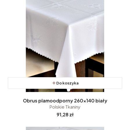
Do koszyka
Obrus plamoodporny 260x140 biały
Polskie Tkaniny
Cena
91,28 zł