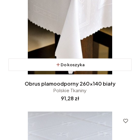
Do koszyka
Obrus plamoodporny 260x140 biały
Polskie Tkaniny
Cena
91,28 zł