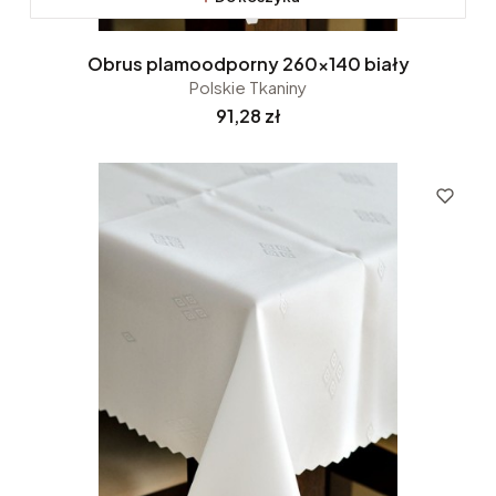
Obrus plamoodporny 260x140 biały
Polskie Tkaniny
Cena
91,28 zł