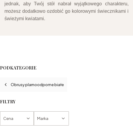
jednak, aby Twój stół nabrał wyjątkowego charakteru,
możesz dodatkowo ozdobić go kolorowymi świecznikami i
świeżymi kwiatami.
PODKATEGORIE
Obrusy plamoodporne białe
FILTRY
Cena
Marka
Koniec filtrów