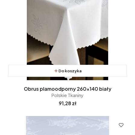
Do koszyka
Obrus plamoodporny 260x140 biały
Polskie Tkaniny
Cena
91,28 zł