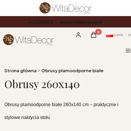
tel. 513569878
poczta@witadecor.com.pl
Produkty w koszyku
Zaloguj się
Koszyk
polski
zł
M
Strona główna
Obrusy plamoodporne białe
Obrusy 260x140
Obrusy plamoodporne białe 260x140 cm – praktyczne i
stylowe nakrycia stołu