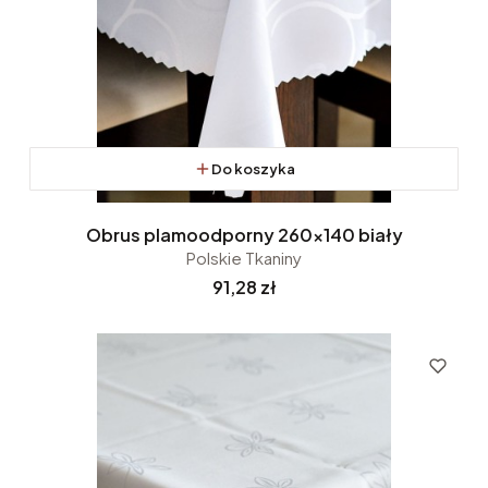
Do koszyka
Obrus plamoodporny 260x140 biały
Polskie Tkaniny
Cena
91,28 zł