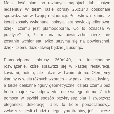
Masz dość plam po rozlanych napojach lub tłustym
jedzeniu? W takim razie obrusy 260x140 doskonale
sprawdzą się w Twojej restauracji. Poliestrowa tkanina, z
której zostały wykonane, pokryta jest powłoką teflonową,
dzięki czemu jest plamoodporna. Co to oznacza w
praktyce? To, że rozlana na powierzchni ciecz, nie
zostanie wchłonięta, tylko utrzyma się na powierzchni,
dzięki czemu dużo łatwiej będzie ją usunąć.
Plamoodporne obrusy 260x140, to funkcjonalne
rozwiązanie, które sprawdzi się w każdej restauracji,
kawiarni, hotelu, ale także w Twoim domu. Oferujemy
tkaniny w wielu różnych wzorach – w paski, kropki, kwiaty,
a także delikatne figury geometryczne, dzięki czemu bez
trudu znajdziesz odpowiedni do swojego domu. Z ich
pomocą w szybki sposób przykryjesz blat i stworzysz
elegancką dekorację. Biel, to kolor ponadczasowy,
zwłaszcza jeśli chodzi o tego typu tkaniny, jeśli chcesz