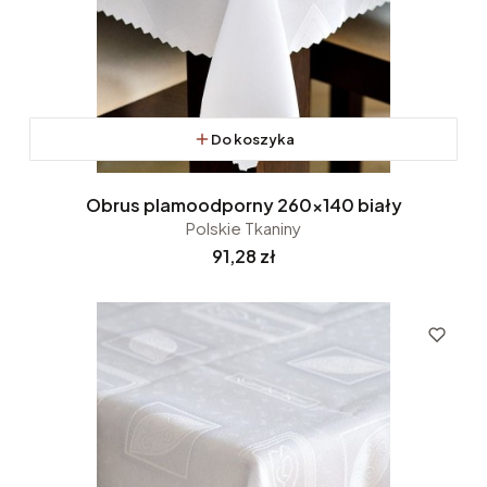
Do koszyka
Obrus plamoodporny 260x140 biały
Polskie Tkaniny
Cena
91,28 zł