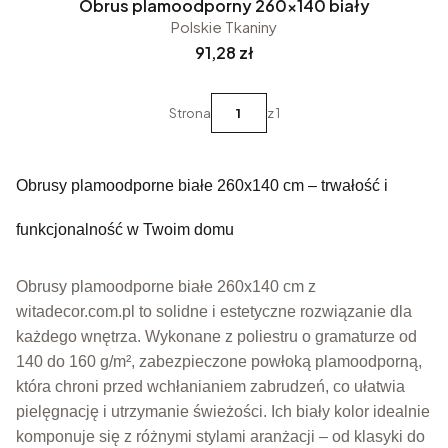
Obrus plamoodporny 260x140 biały
Polskie Tkaniny
Cena
91,28 zł
Strona
z 1
Obrusy plamoodporne białe 260x140 cm – trwałość i
funkcjonalność w Twoim domu
Obrusy plamoodporne białe 260x140 cm z
witadecor.com.pl to solidne i estetyczne rozwiązanie dla
każdego wnętrza. Wykonane z poliestru o gramaturze od
140 do 160 g/m², zabezpieczone powłoką plamoodporną,
która chroni przed wchłanianiem zabrudzeń, co ułatwia
pielęgnację i utrzymanie świeżości. Ich biały kolor idealnie
komponuje się z różnymi stylami aranżacji – od klasyki do