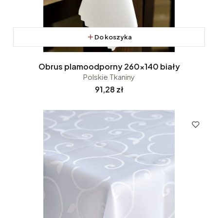
Do koszyka
Obrus plamoodporny 260x140 biały
Polskie Tkaniny
Cena
91,28 zł