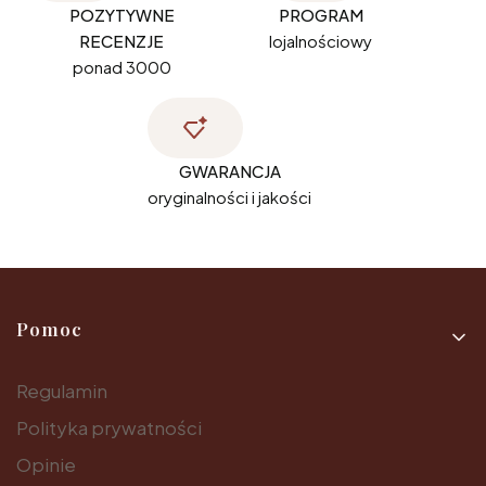
POZYTYWNE
PROGRAM
RECENZJE
lojalnościowy
ponad 3000
GWARANCJA
oryginalności i jakości
Linki w stopce
Pomoc
Regulamin
Polityka prywatności
Opinie