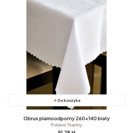
Do koszyka
Obrus plamoodporny 260x140 biały
Polskie Tkaniny
Cena
91,28 zł