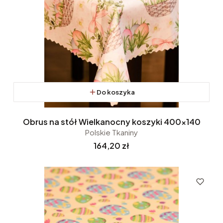
Do koszyka
Obrus na stół Wielkanocny koszyki 400x140
Polskie Tkaniny
Cena
164,20 zł