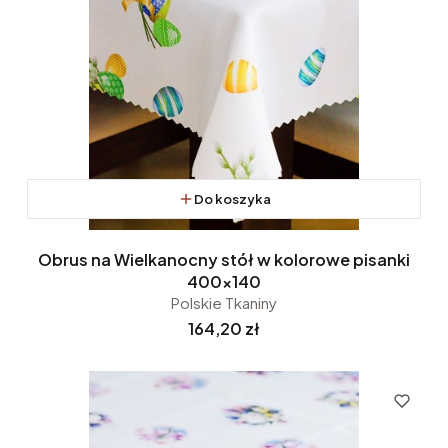
Do koszyka
Obrus na Wielkanocny stół w kolorowe pisanki
400x140
Polskie Tkaniny
Cena
164,20 zł