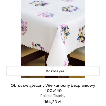
Do koszyka
Obrus świąteczny Wielkanocny bezplamowy
400x140
Polskie Tkaniny
Cena
164,20 zł