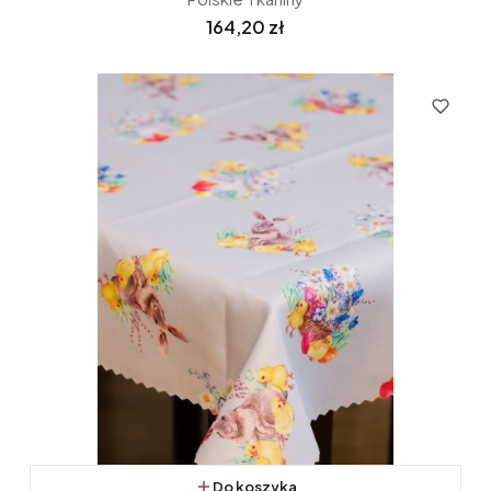
Cena
164,20 zł
Do koszyka