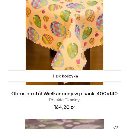
Do koszyka
Obrus na stół Wielkanocny w pisanki 400x140
Polskie Tkaniny
Cena
164,20 zł