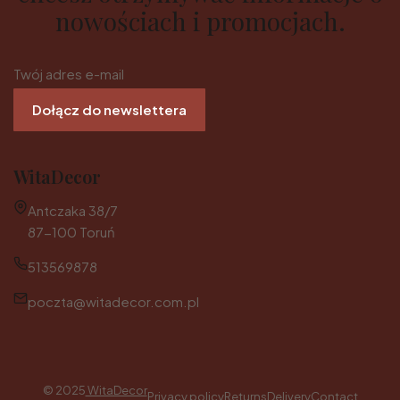
nowościach i promocjach.
Twój adres e-mail
Dołącz do newslettera
WitaDecor
Adres:
Antczaka 38/7
87-100 Toruń
513569878
poczta@witadecor.com.pl
© 2025
WitaDecor
Privacy policy
Returns
Delivery
Contact