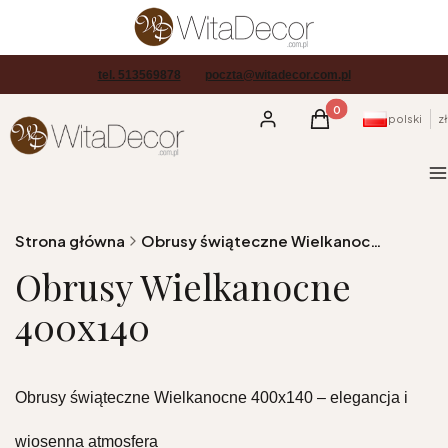
tel. 513569878
poczta@witadecor.com.pl
Produkty w koszyku
Zaloguj się
Koszyk
polski
zł
M
Strona główna
Obrusy świąteczne Wielkanocne
Obrusy Wielkanocne
400x140
Obrusy świąteczne Wielkanocne 400x140 – elegancja i
wiosenna atmosfera