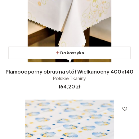
Do koszyka
Plamoodporny obrus na stół Wielkanocny 400x140
Polskie Tkaniny
Cena
164,20 zł