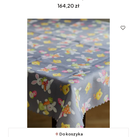
Cena
164,20 zł
Do koszyka