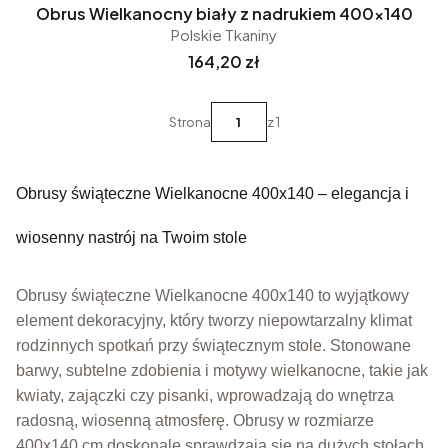
Obrus Wielkanocny biały z nadrukiem 400x140
Polskie Tkaniny
Cena
164,20 zł
Strona
z 1
Obrusy świąteczne Wielkanocne 400x140 – elegancja i
wiosenny nastrój na Twoim stole
Obrusy świąteczne Wielkanocne 400x140 to wyjątkowy
element dekoracyjny, który tworzy niepowtarzalny klimat
rodzinnych spotkań przy świątecznym stole. Stonowane
barwy, subtelne zdobienia i motywy wielkanocne, takie jak
kwiaty, zajączki czy pisanki, wprowadzają do wnętrza
radosną, wiosenną atmosferę. Obrusy w rozmiarze
400x140 cm doskonale sprawdzają się na dużych stołach