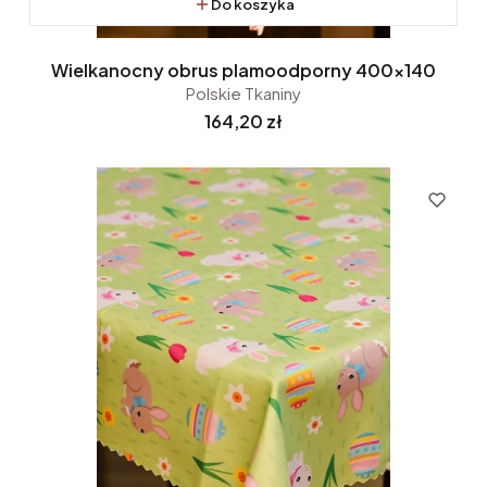
Do koszyka
Wielkanocny obrus plamoodporny 400x140
Polskie Tkaniny
Cena
164,20 zł