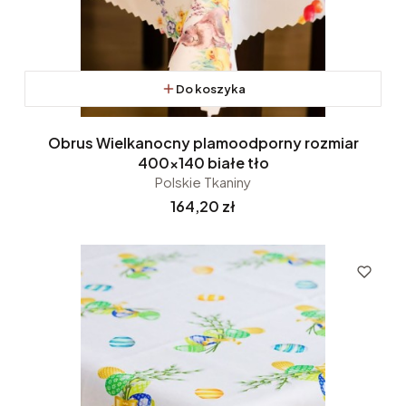
Do koszyka
Obrus Wielkanocny plamoodporny rozmiar
400x140 białe tło
Polskie Tkaniny
Cena
164,20 zł