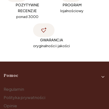
POZYTYWNE
PROGRAM
RECENZJE
lojalnościowy
ponad 3000
GWARANCJA
oryginalności i jakości
Linki w stopce
Pomoc
Regulamin
Polityka prywatności
Opinie