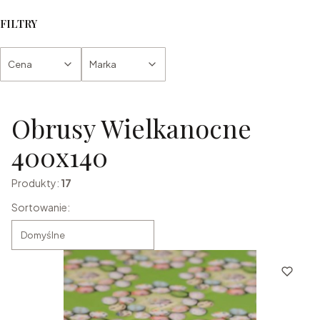
FILTRY
Cena
Marka
Koniec filtrów
Obrusy Wielkanocne
400x140
Produkty:
17
Lista produktów
Sortowanie:
Domyślne