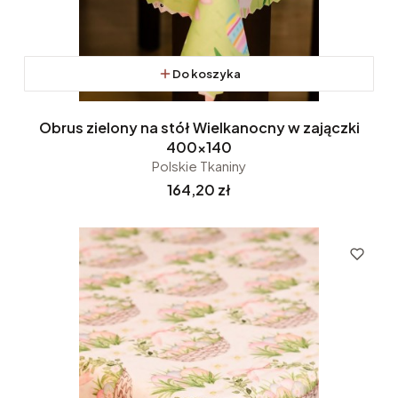
Do koszyka
Obrus zielony na stół Wielkanocny w zajączki
400x140
Polskie Tkaniny
Cena
164,20 zł