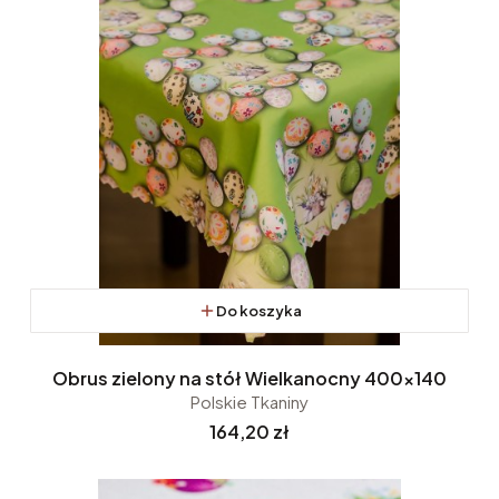
Do koszyka
Obrus zielony na stół Wielkanocny 400x140
Polskie Tkaniny
Cena
164,20 zł