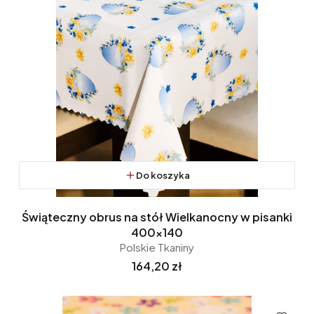
Do koszyka
Świąteczny obrus na stół Wielkanocny w pisanki
400x140
Polskie Tkaniny
Cena
164,20 zł