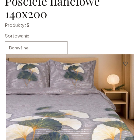
Pościele flanelowe
140x200
Produkty:
5
Lista produktów
Sortowanie:
Domyślne