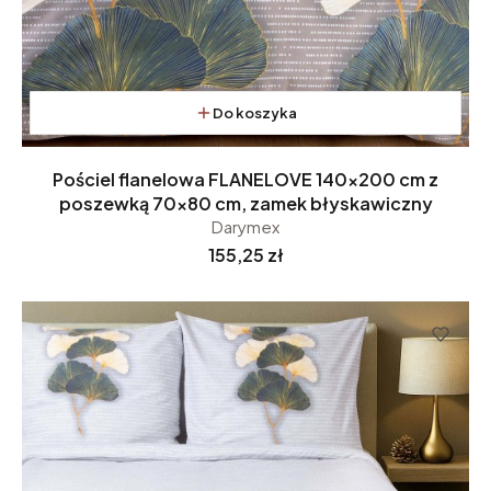
Do koszyka
Pościel flanelowa FLANELOVE 140x200 cm z
poszewką 70x80 cm, zamek błyskawiczny
Darymex
Cena
155,25 zł