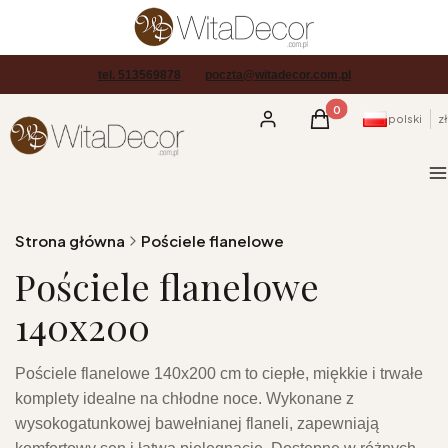
tel. 513569878
poczta@witadecor.com.pl
Produkty w koszyku
Zaloguj się
Koszyk
polski
zł
M
Strona główna
Pościele flanelowe
Pościele flanelowe
140x200
Pościele flanelowe 140x200 cm to ciepłe, miękkie i trwałe
komplety idealne na chłodne noce. Wykonane z
wysokogatunkowej bawełnianej flaneli, zapewniają