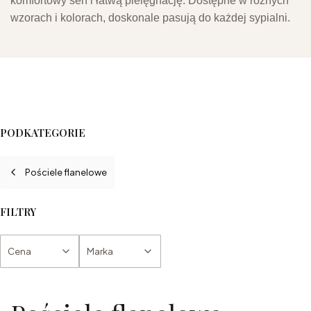
komfortowy sen i łatwą pielęgnację. Dostępne w różnych
wzorach i kolorach, doskonale pasują do każdej sypialni.
PODKATEGORIE
Pościele flanelowe
FILTRY
Cena
Marka
Koniec filtrów