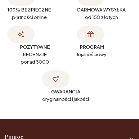
100% BEZPIECZNE
DARMOWA WYSYŁKA
płatności online
od 150 złotych
POZYTYWNE
PROGRAM
RECENZJE
lojalnościowy
ponad 3000
GWARANCJA
oryginalności i jakości
Linki w stopce
Pomoc