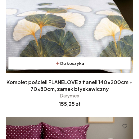
Do koszyka
Komplet pościeli FLANELOVE z flaneli 140x200cm +
70x80cm, zamek błyskawiczny
Darymex
Cena
155,25 zł