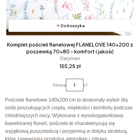
Do koszyka
Komplet pościeli flanelowej FLANELOVE 140x200 z
poszewką 70x80 - komfort i jakość
Darymex
Cena
155,25 zł
Strona
z 1
Pościele flanelowe 140x200 cm to doskonały wybór dla
osób poszukujących ciepła, miękkości i komfortu podczas
chłodniejszych nocy. Wykonane z wysokogatunkowej
bawełnianej flaneli, pościele te charakteryzują się
wyjątkową puszystością i przyjemną w dotyku strukturą,
które zapewniają przytulną atmosferę i zdrowy,