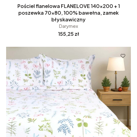
Pościel flanelowa FLANELOVE 140x200 + 1
poszewka 70x80, 100% bawełna, zamek
błyskawiczny
Darymex
Cena
155,25 zł