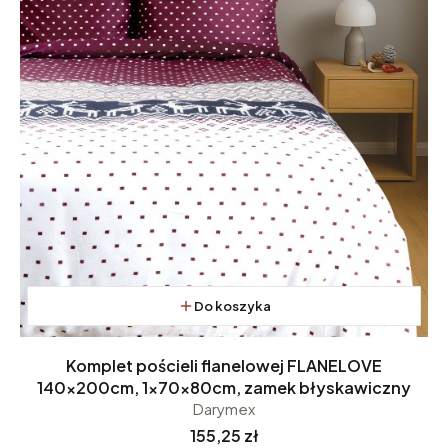
Do koszyka
Komplet pościeli flanelowej FLANELOVE
140x200cm, 1x70x80cm, zamek błyskawiczny
Darymex
Cena
155,25 zł