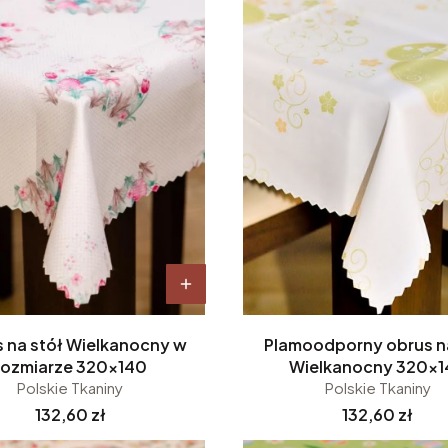
 na stół Wielkanocny w
Plamoodporny obrus n
rozmiarze 320x140
Wielkanocny 320x
Polskie Tkaniny
Polskie Tkaniny
Cena
Cena
132,60 zł
132,60 zł