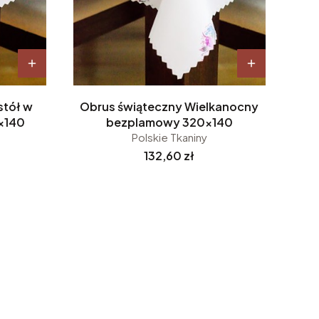
stół w
Obrus świąteczny Wielkanocny
x140
bezplamowy 320x140
Polskie Tkaniny
Cena
132,60 zł