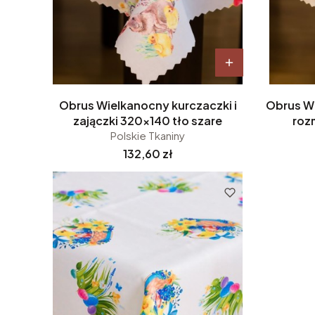
Obrus Wielkanocny kurczaczki i
Obrus W
zajączki 320x140 tło szare
roz
Polskie Tkaniny
Cena
132,60 zł