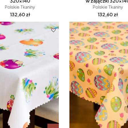
320x140
w zajączki 320x14
Polskie Tkaniny
Polskie Tkaniny
Cena
Cena
132,60 zł
132,60 zł