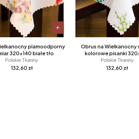
ielkanocny plamoodporny
Obrus na Wielkanocny 
miar 320x140 białe tło
kolorowe pisanki 320
Polskie Tkaniny
Polskie Tkaniny
Cena
Cena
132,60 zł
132,60 zł