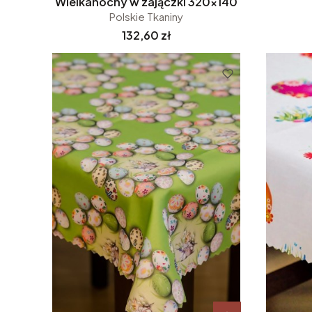
Wielkanocny w zajączki 320x140
Polskie Tkaniny
Cena
132,60 zł