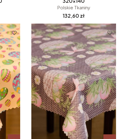
0
320x140
Polskie Tkaniny
Cena
132,60 zł