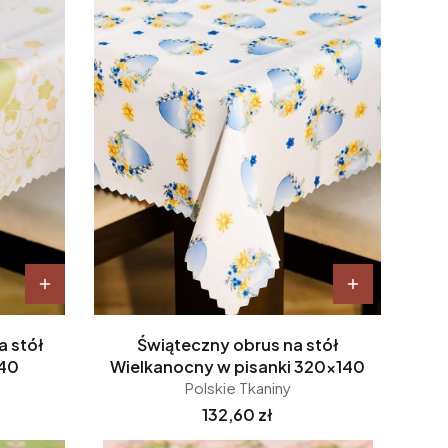
a stół
Świąteczny obrus na stół
140
Wielkanocny w pisanki 320x140
Polskie Tkaniny
Cena
132,60 zł