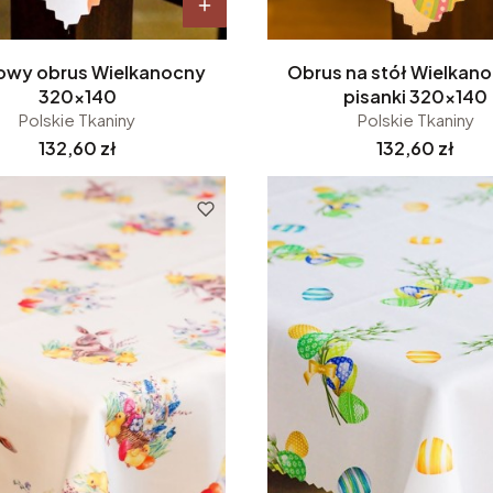
owy obrus Wielkanocny
Obrus na stół Wielkan
320x140
pisanki 320x140
Polskie Tkaniny
Polskie Tkaniny
Cena
Cena
132,60 zł
132,60 zł