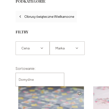
PODKATEGORIE
Obrusy świąteczne Wielkanocne
FILTRY
Cena
Marka
Koniec filtrów
Lista produktów
Sortowanie:
Domyślne