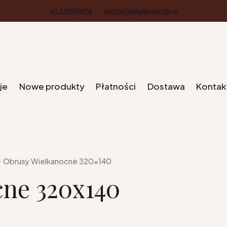
tel. 513569878
poczta@witadecor.com.pl
je
Nowe produkty
Płatności
Dostawa
Kontak
Obrusy Wielkanocne 320x140
ne 320x140