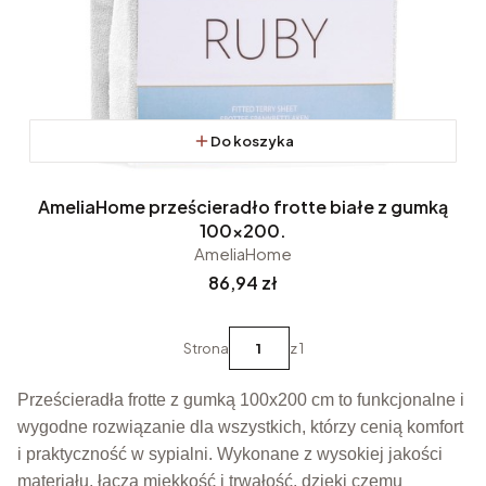
Do koszyka
AmeliaHome prześcieradło frotte białe z gumką
100x200.
AmeliaHome
Cena
86,94 zł
Strona
z 1
Prześcieradła frotte z gumką 100x200 cm to funkcjonalne i
wygodne rozwiązanie dla wszystkich, którzy cenią komfort
i praktyczność w sypialni. Wykonane z wysokiej jakości
materiału, łączą miękkość i trwałość, dzięki czemu