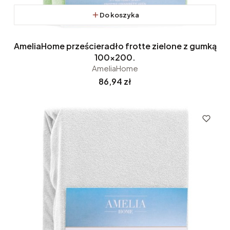
Do koszyka
AmeliaHome prześcieradło frotte zielone z gumką
100x200.
AmeliaHome
Cena
86,94 zł