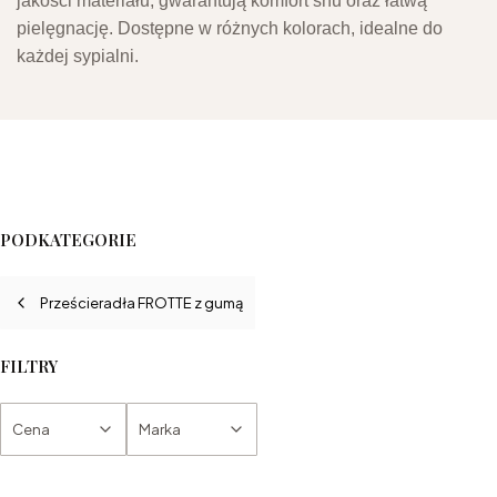
jakości materiału, gwarantują komfort snu oraz łatwą
pielęgnację. Dostępne w różnych kolorach, idealne do
każdej sypialni.
PODKATEGORIE
Prześcieradła FROTTE z gumą
FILTRY
Cena
Marka
Koniec filtrów