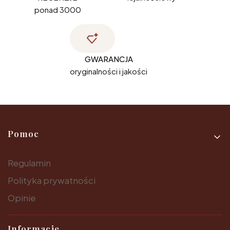
ponad 3000
GWARANCJA
oryginalności i jakości
Linki w stopce
Pomoc
Regulamin
Polityka prywatności
Opinie
Informacje