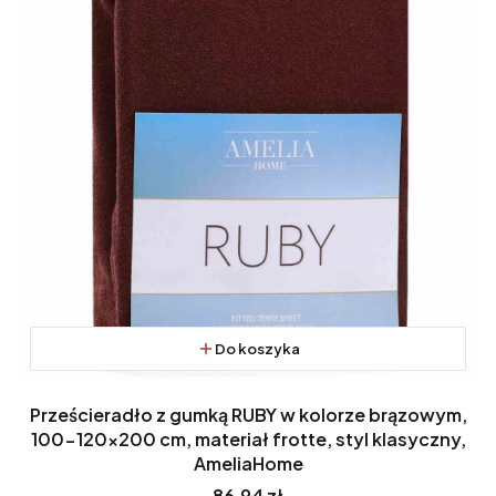
Do koszyka
Prześcieradło z gumką RUBY w kolorze brązowym,
100-120x200 cm, materiał frotte, styl klasyczny,
AmeliaHome
Cena
86,94 zł