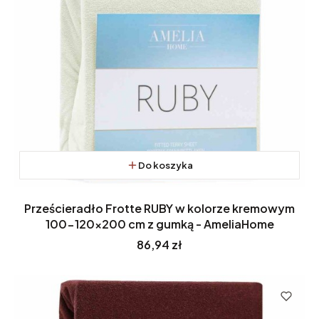
Do koszyka
Prześcieradło Frotte RUBY w kolorze kremowym
100-120x200 cm z gumką - AmeliaHome
Cena
86,94 zł