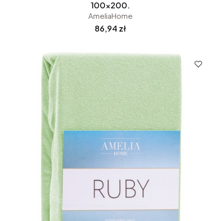
100x200.
AmeliaHome
Cena
86,94 zł