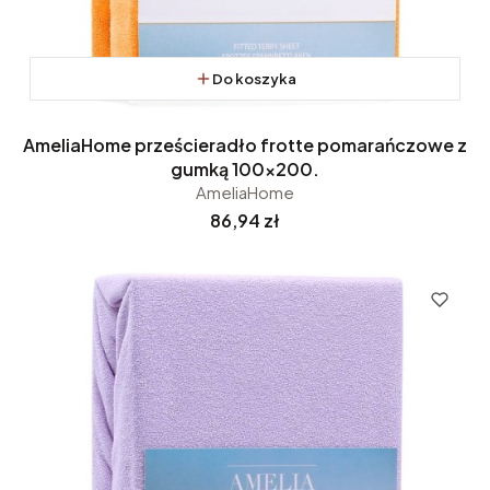
Do koszyka
AmeliaHome prześcieradło frotte pomarańczowe z
gumką 100x200.
AmeliaHome
Cena
86,94 zł