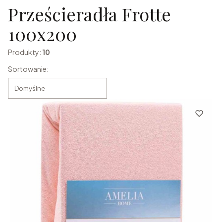
Prześcieradła Frotte
100x200
Produkty:
10
Lista produktów
Sortowanie:
Domyślne