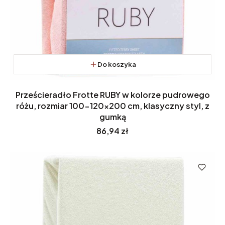
Do koszyka
Prześcieradło Frotte RUBY w kolorze pudrowego
różu, rozmiar 100-120x200 cm, klasyczny styl, z
gumką
Cena
86,94 zł