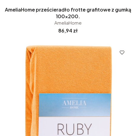
AmeliaHome prześcieradło frotte grafitowe z gumką
100x200.
AmeliaHome
Cena
86,94 zł