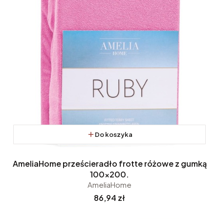
Do koszyka
AmeliaHome prześcieradło frotte różowe z gumką
100x200.
AmeliaHome
Cena
86,94 zł