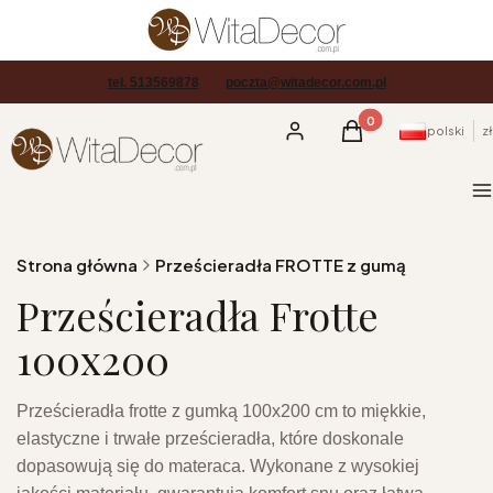
tel. 513569878
poczta@witadecor.com.pl
Produkty w koszyku
Zaloguj się
Koszyk
polski
zł
M
Strona główna
Prześcieradła FROTTE z gumą
Prześcieradła Frotte
100x200
Prześcieradła frotte z gumką 100x200 cm to miękkie,
elastyczne i trwałe prześcieradła, które doskonale
dopasowują się do materaca. Wykonane z wysokiej