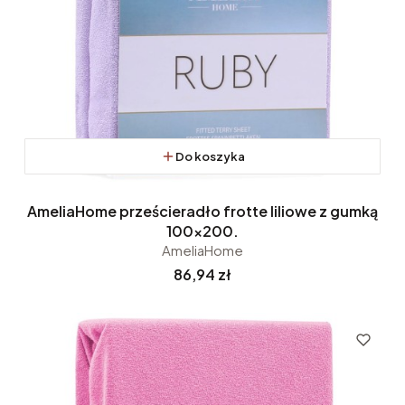
Do koszyka
AmeliaHome prześcieradło frotte liliowe z gumką
100x200.
AmeliaHome
Cena
86,94 zł