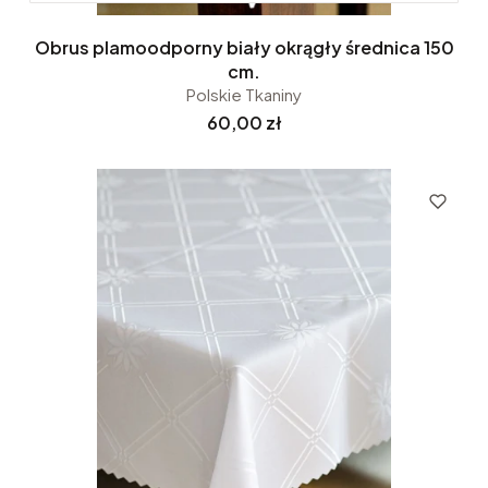
Obrus plamoodporny biały okrągły średnica 150
cm.
Polskie Tkaniny
Cena
60,00 zł