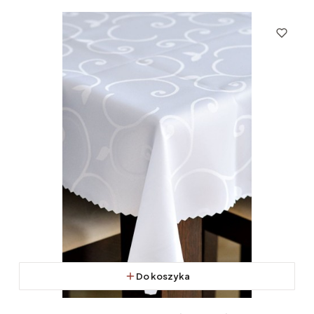
Do koszyka