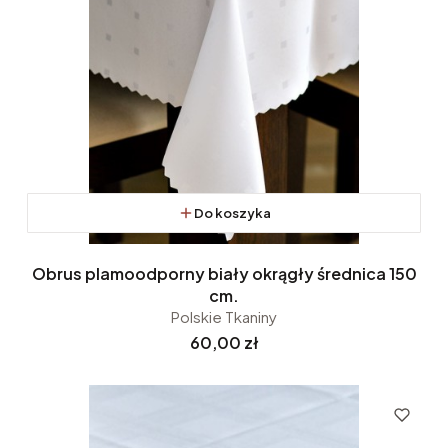
Do koszyka
Obrus plamoodporny biały okrągły średnica 150
cm.
Polskie Tkaniny
Cena
60,00 zł