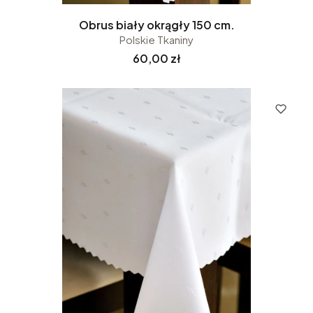
Obrus biały okrągły 150 cm.
Polskie Tkaniny
Cena
60,00 zł