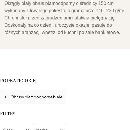
Okrągły biały obrus plamoodporny o średnicy 150 cm,
wykonany z trwałego poliestru o gramaturze 140–230 g/m².
Chroni stół przed zabrudzeniami i ułatwia pielęgnację.
Doskonały na co dzień i uroczyste okazje, pasuje do
różnych aranżacji wnętrz, od kuchni po sale bankietowe.
PODKATEGORIE
Obrusy plamoodporne białe
FILTRY
Cena
Marka