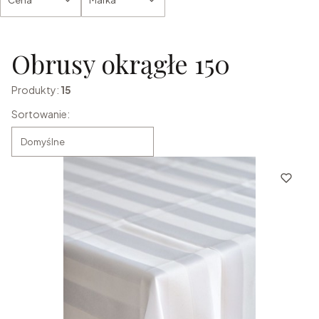
Koniec filtrów
Obrusy okrągłe 150
Produkty:
15
Lista produktów
Sortowanie:
Domyślne