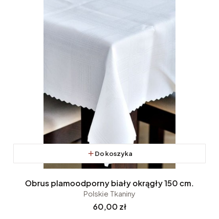
Do koszyka
Obrus plamoodporny biały okrągły 150 cm.
Polskie Tkaniny
Cena
60,00 zł