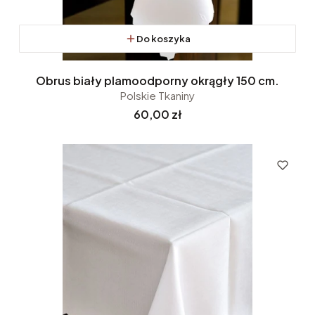
Do koszyka
Obrus biały plamoodporny okrągły 150 cm.
Polskie Tkaniny
Cena
60,00 zł