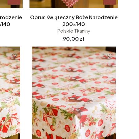
arodzenie
Obrus świąteczny Boże Narodzenie
x140
200x140
Polskie Tkaniny
Cena
90,00 zł