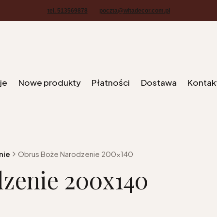
tel. 513569878
poczta@witadecor.com.pl
je
Nowe produkty
Płatności
Dostawa
Kontak
nie
Obrus Boże Narodzenie 200x140
zenie 200x140