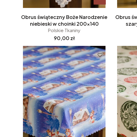
Obrus świąteczny Boże Narodzenie
Obrus św
niebieski w choinki 200x140
szar
Polskie Tkaniny
Cena
90,00 zł