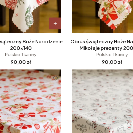
iąteczny Boże Narodzenie
Obrus świąteczny Boże N
200x140
Mikołaje prezenty 20
Polskie Tkaniny
Polskie Tkaniny
Cena
Cena
90,00 zł
90,00 zł