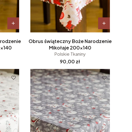
arodzenie
Obrus świąteczny Boże Narodzenie
0x140
Mikołaje 200x140
Polskie Tkaniny
Cena
90,00 zł