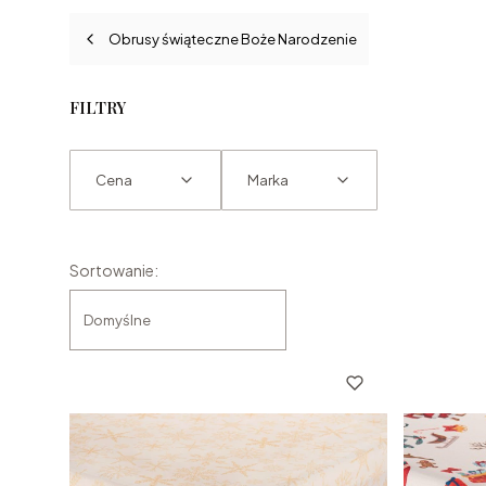
Obrusy świąteczne Boże Narodzenie
FILTRY
Cena
Marka
Koniec filtrów
Lista produktów
Sortowanie:
Domyślne